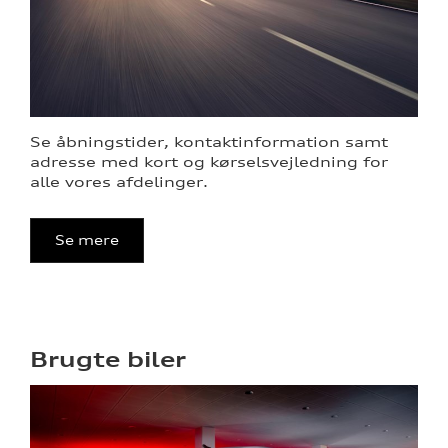
re
tik
Se åbningstider, kontaktinformation samt
adresse med kort og kørselsvejledning for
alle vores afdelinger.
Se mere
Brugte biler