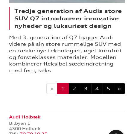
Tredje generation af Audis store
SUV Q7 introducerer innovative
nyheder og luksuriøst design
Med 3. generation af Q7 bygger Audi
videre på sin store rummelige SUV med
en række nye teknologier, øget komfort
og førsteklasses materialer. Modellen
kombinerer fleksibel sædeindretning
med fem, seks
«
1
2
3
4
5
»
Audi Holbæk
Bilbyen 1
4300 Holbæk
Tlf.:
70 70 10 25