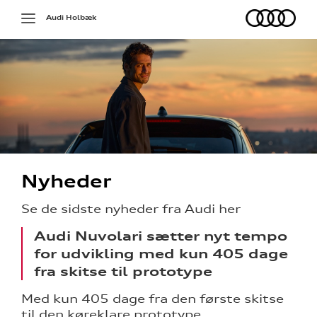
Audi
Toggle
Audi Holbæk
navigation
Nyheder
Se de sidste nyheder fra Audi her
Audi Nuvolari sætter nyt tempo
for udvikling med kun 405 dage
fra skitse til prototype
Med kun 405 dage fra den første skitse
til den køreklare prototype
sociale