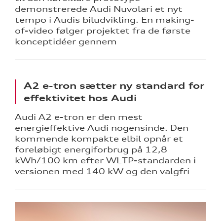
demonstrerede Audi Nuvolari et nyt
tempo i Audis biludvikling. En making-
ine
of-video følger projektet fra de første
konceptidéer gennem
 Audi
et
A2 e-tron sætter ny standard for
effektivitet hos Audi
Audi A2 e-tron er den mest
energieffektive Audi nogensinde. Den
re
kommende kompakte elbil opnår et
foreløbigt energiforbrug på 12,8
tik
kWh/100 km efter WLTP-standarden i
versionen med 140 kW og den valgfri