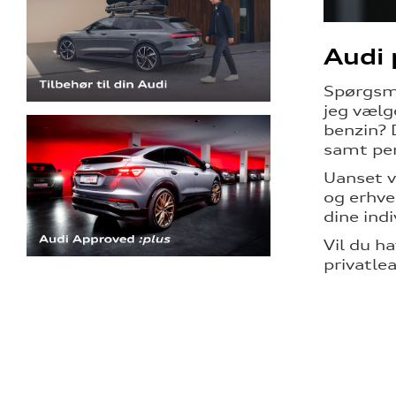
Audi 
Spørgsmå
jeg vælge
benzin? 
samt per
Uanset v
og erhve
dine ind
Vil du h
privatle