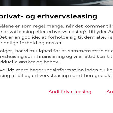
privat- og erhvervsleasing
lene er som regel mange, når det kommer til valg
 privatleasing eller erhvervsleasing? Tilbyder Au
Det er en god ide, at forholde sig til dem alle, 
sonlige forhold og ønsker.
alget, har vi mulighed for at sammensætte et att
rvsleasing som finansiering og vi er altid klar t
ividuelle ønsker og behov.
ave lidt mere baggrundsinformation inden du k
asing af bil og erhvervsleasing samt beregne aktu
Audi Privatleasing
Au