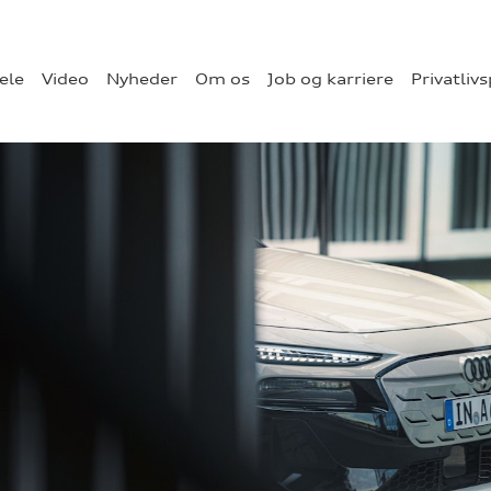
ele
Video
Nyheder
Om os
Job og karriere
Privatlivs