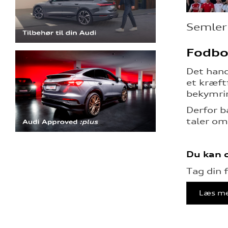
Semler 
Fodbo
Det hand
et kræft
bekymrin
Derfor b
taler om 
Du kan o
Tag din 
Læs me