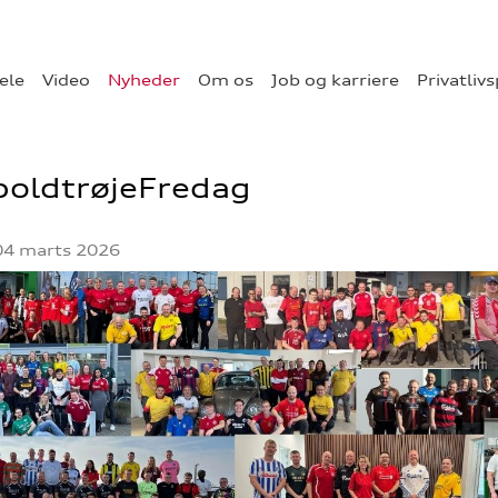
ele
Video
Nyheder
Om os
Job og karriere
Privatlivs
boldtrøjeFredag
04 marts 2026