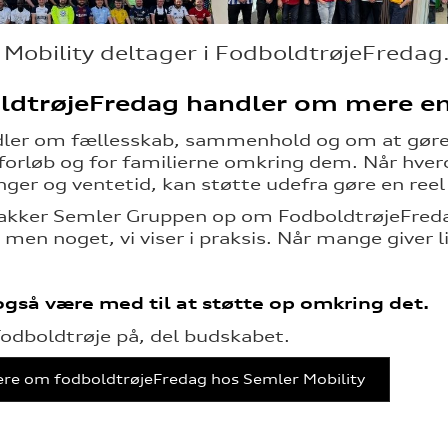
Mobility deltager i FodboldtrøjeFredag
ldtrøjeFredag handler om mere e
ler om fællesskab, sammenhold og om at gøre en
forløb og for familierne omkring dem. Når hver
ger og ventetid, kan støtte udefra gøre en reel 
akker Semler Gruppen op om FodboldtrøjeFredag.
men noget, vi viser i praksis. Når mange giver li
gså være med til at støtte op omkring det.
fodboldtrøje på, del budskabet.
re om fodboldtrøjeFredag hos Semler Mobility